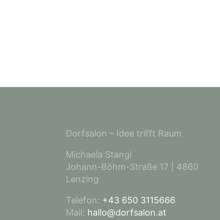
Dorfsalon – Idee trifft Raum
Michaela Stangl
Johann-Böhm-Straße 17 | 4860
Lenzing
Telefon:
+43 650 3115666
Mail:
hallo@dorfsalon.at