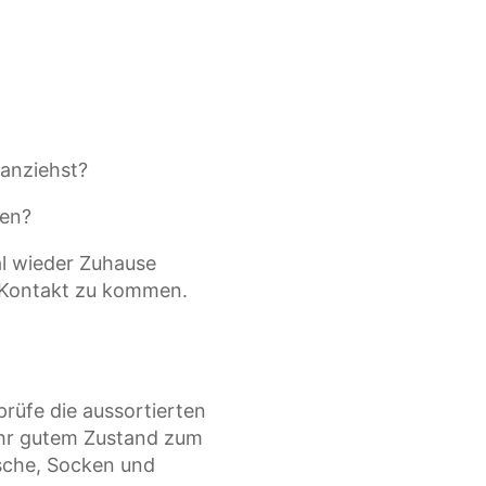
 anziehst?
ben?
al wieder Zuhause
n Kontakt zu kommen.
rüfe die aussortierten
ehr gutem Zustand zum
sche, Socken und