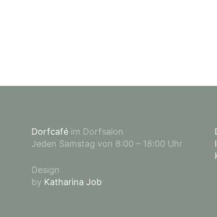
Dorfcafé
im Dorfsalon
Jeden Samstag von 8:00 – 18:00 Uhr
Design
by
Katharina Job