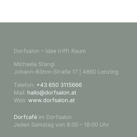
Dorfsalon – Idee trifft Raum
Michaela Stangl
Johann-Böhm-Straße 17 | 4860 Lenzing
Telefon:
+43 650 3115666
Mail:
hallo@dorfsalon.at
Web:
www.dorfsalon.at
Dorfcafé
im Dorfsalon
Jeden Samstag von 8:00 – 18:00 Uhr